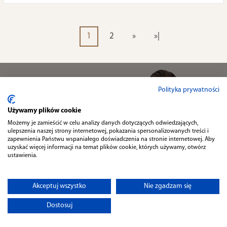
1
2
»
»|
Polityka prywatności
NEWSLETTER
Używamy plików cookie
Zapisz się do naszego
NEWSLETTERA
i odbierz
5% RABATU
Możemy je zamieścić w celu analizy danych dotyczących odwiedzających,
ulepszenia naszej strony internetowej, pokazania spersonalizowanych treści i
zapewnienia Państwu wspaniałego doświadczenia na stronie internetowej. Aby
uzyskać więcej informacji na temat plików cookie, których używamy, otwórz
ustawienia.
Wyrażam zgodę na przetwarzanie moich danych osobowych zgodnie z
polityką prywatności
.
Akceptuj wszystko
Nie zgadzam się
Dostosuj
Informacje