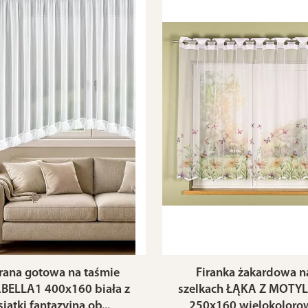
irana gotowa na taśmie
Firanka żakardowa n
BELLA1 400x160 biała z
szelkach ŁĄKA Z MOTY
siatki fantazyjna ob...
250x160 wielokoloro