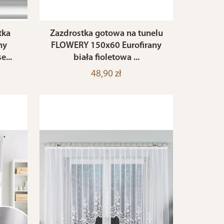
tka
Zazdrostka gotowa na tunelu
ny
FLOWERY 150x60 Eurofirany
...
biała fioletowa ...
48,90 zł