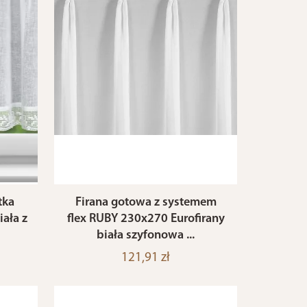
tka
Firana gotowa z systemem
iała z
flex RUBY 230x270 Eurofirany
biała szyfonowa ...
121,91 zł