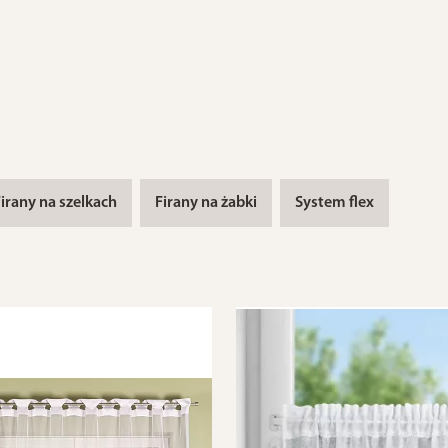
irany na szelkach
Firany na żabki
System flex