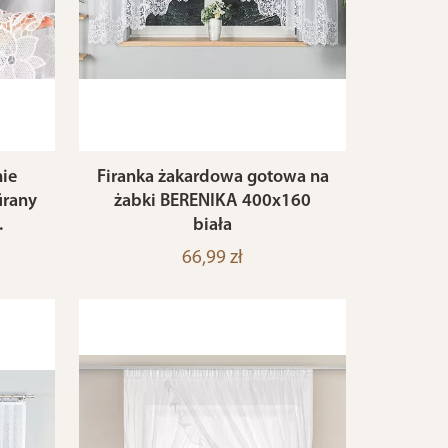
ie
Firanka żakardowa gotowa na
irany
żabki BERENIKA 400x160
.
biała
66,99 zł