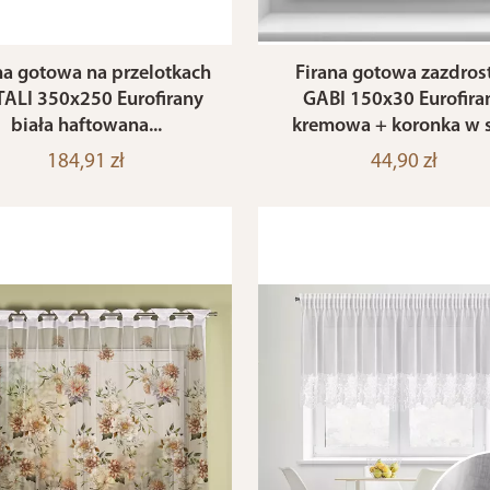
na gotowa na przelotkach
Firana gotowa zazdros
ALI 350x250 Eurofirany
GABI 150x30 Eurofira
biała haftowana...
kremowa + koronka w se
184,91 zł
44,90 zł