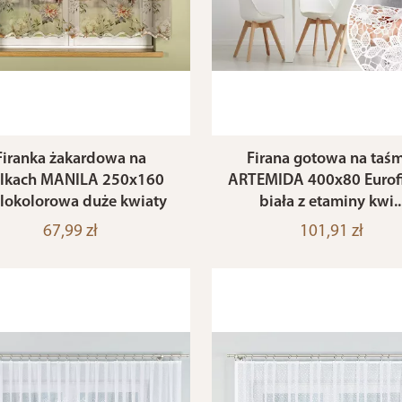
Firanka żakardowa na
Firana gotowa na taśm
elkach MANILA 250x160
ARTEMIDA 400x80 Eurof
lokolorowa duże kwiaty
biała z etaminy kwi..
67,99 zł
101,91 zł