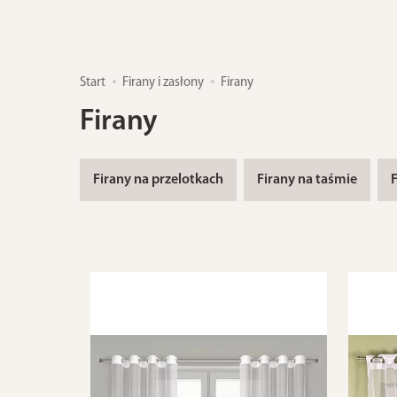
Start
Firany i zasłony
Firany
Firany
Firany na przelotkach
Firany na taśmie
F