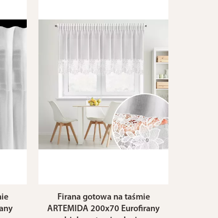
ie
Firana gotowa na taśmie
any
ARTEMIDA 200x70 Eurofirany