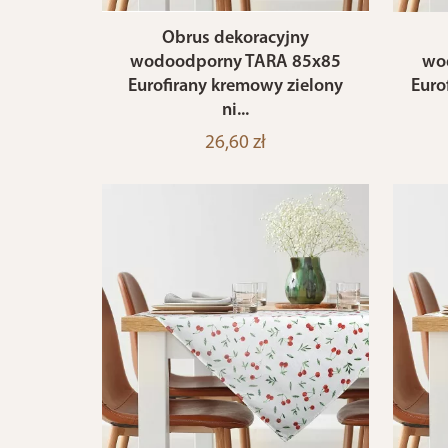
Obrus dekoracyjny
wodoodporny TARA 85x85
wo
Eurofirany kremowy zielony
Eurof
ni...
26,60 zł