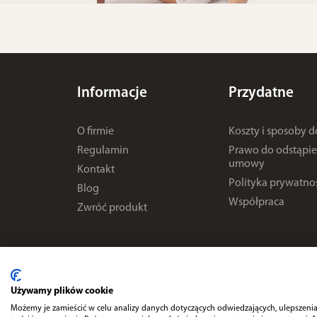
Informacje
Przydatne
O firmie
Koszty i sposoby 
Regulamin
Prawo do odstąpie
umowy
Kontakt
Polityka prywatno
Blog
Współpraca
Zwróć produkt
Używamy plików cookie
Możemy je zamieścić w celu analizy danych dotyczących odwiedzających, ulepszenia