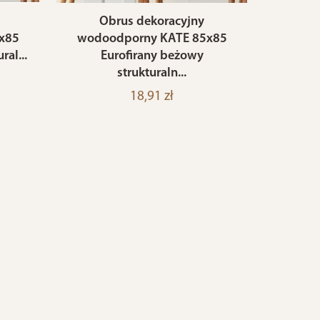
Obrus dekoracyjny
x85
wodoodporny KATE 85x85
ral...
Eurofirany beżowy
strukturaln...
18,91 zł