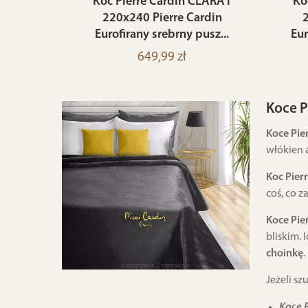
Koc Pierre Cardin CLARA1
Ko
220x240 Pierre Cardin
2
Eurofirany srebrny pusz...
Eur
649,99 zł
Koce P
Koce Pie
włókien 
Koc Pier
coś, co 
Koce Pie
bliskim. 
choinkę
.
Jeżeli s
Koce 