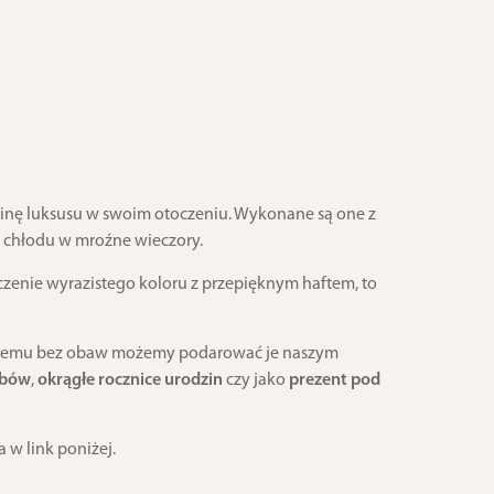
binę luksusu w swoim otoczeniu. Wykonane są one z
a chłodu w mroźne wieczory.
zenie wyrazistego koloru z przepięknym haftem, to
 czemu bez obaw możemy podarować je naszym
ubów
,
okrągłe rocznice urodzin
czy jako
prezent pod
 w link poniżej.