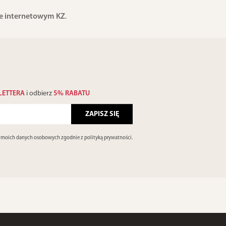
ie internetowym KZ
.
LETTERA
i odbierz
5% RABATU
e moich danych osobowych zgodnie z
polityką prywatności
.