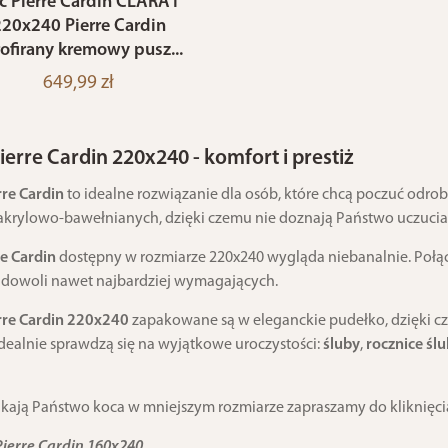
c Pierre Cardin CLARA1
20x240 Pierre Cardin
ofirany kremowy pusz...
649,99 zł
ierre Cardin 220x240 - komfort i prestiż
rre Cardin
to idealne rozwiązanie dla osób, które chcą poczuć odro
akrylowo-bawełnianych, dzięki czemu nie doznają Państwo uczuci
re Cardin
dostępny w rozmiarze 220x240 wygląda niebanalnie. Połąc
zadowoli nawet najbardziej wymagających.
rre Cardin 220x240
zapakowane są w eleganckie pudełko, dzięki
Idealnie sprawdzą się na wyjątkowe uroczystości:
śluby
,
rocznice śl
zukają Państwo koca w mniejszym rozmiarze zapraszamy do kliknięcia
Pierre Cardin 160x240