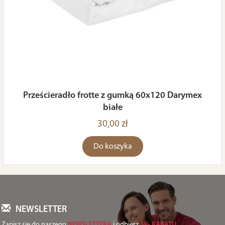
Prześcieradło frotte z gumką 60x120 Darymex
białe
30,00 zł
Do koszyka
NEWSLETTER
Zapisz się do naszego
NEWSLETTERA
i odbierz
5% RABATU