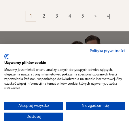
1
2
3
4
5
»
»|
NEWSLETTER
Polityka prywatności
Zapisz się do naszego
NEWSLETTERA
i odbierz
5% RABATU
Używamy plików cookie
Możemy je zamieścić w celu analizy danych dotyczących odwiedzających,
ulepszenia naszej strony internetowej, pokazania spersonalizowanych treści i
zapewnienia Państwu wspaniałego doświadczenia na stronie internetowej. Aby
uzyskać więcej informacji na temat plików cookie, których używamy, otwórz
Wyrażam zgodę na przetwarzanie moich danych osobowych zgodnie z
polityką prywatności
.
ustawienia.
Akceptuj wszystko
Nie zgadzam się
Dostosuj
Informacje