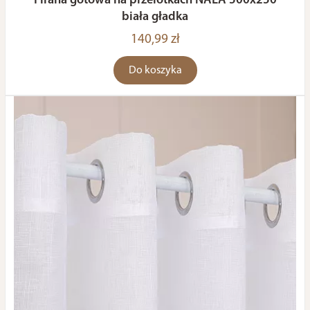
Firana gotowa na przelotkach NALA 500x250
biała gładka
140,99 zł
Do koszyka