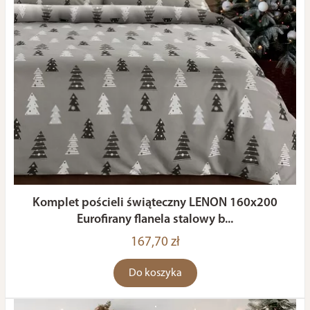
Komplet pościeli świąteczny LENON 160x200
Eurofirany flanela stalowy b...
167,70 zł
Do koszyka