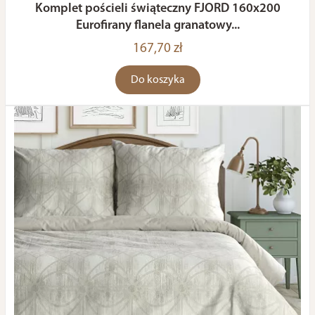
Komplet pościeli świąteczny FJORD 160x200
Eurofirany flanela granatowy...
167,70 zł
Do koszyka