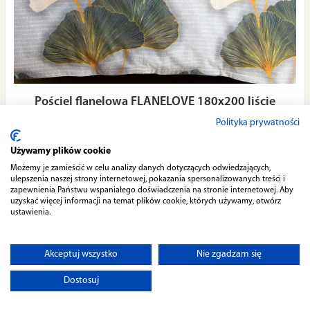
Pościel flanelowa FLANELOVE 180x200 liście
miłorzębu na jasnoszarym tle
Polityka prywatności
149,00 zł
Używamy plików cookie
Możemy je zamieścić w celu analizy danych dotyczących odwiedzających,
Do koszyka
ulepszenia naszej strony internetowej, pokazania spersonalizowanych treści i
zapewnienia Państwu wspaniałego doświadczenia na stronie internetowej. Aby
uzyskać więcej informacji na temat plików cookie, których używamy, otwórz
ustawienia.
1
2
»
»|
Akceptuj wszystko
Nie zgadzam się
Dostosuj