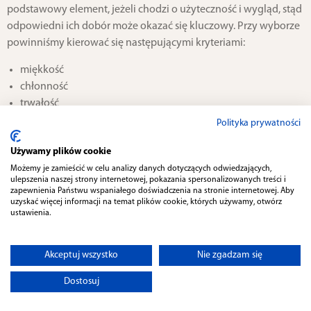
podstawowy element, jeżeli chodzi o użyteczność i wygląd, stąd
odpowiedni ich dobór może okazać się kluczowy. Przy wyborze
powinniśmy kierować się następującymi kryteriami:
miękkość
chłonność
trwałość
estetyczny wygląd
Polityka prywatności
Ręczniki łazienkowe 30x50cm
dostępne w ofercie naszego
Używamy plików cookie
sklepu, produkowane są przez znaną, renomowaną i cenioną
Możemy je zamieścić w celu analizy danych dotyczących odwiedzających,
markę na rynku-
Zwoltex
.
ulepszenia naszej strony internetowej, pokazania spersonalizowanych treści i
zapewnienia Państwu wspaniałego doświadczenia na stronie internetowej. Aby
uzyskać więcej informacji na temat plików cookie, których używamy, otwórz
Ręczniki łazienkowe posiadają bardzo dobrą chłonność, będąc
ustawienia.
zarazem miękkimi i przyjemnymi w dotyku. Dokładamy
wszelkich starań, by wszystkie oferowane produkty, były
wykonane z najwyższej jakości materiałów. Tylko dzięki temu,
Akceptuj wszystko
Nie zgadzam się
jesteśmy w stanie zapewnić o ich trwałości, miękkości i
Dostosuj
estetycznym wyglądzie pomimo upływu czasu.