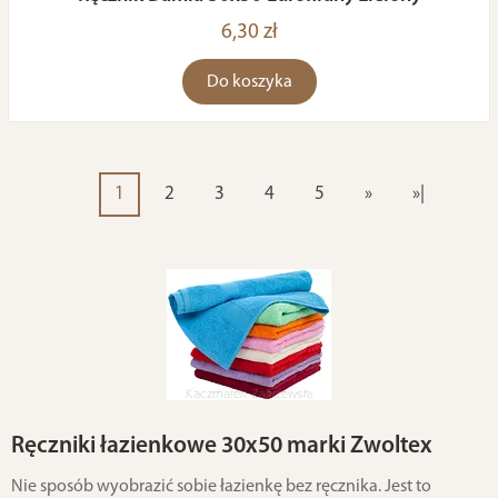
6,30 zł
Do koszyka
1
2
3
4
5
»
»|
Ręczniki łazienkowe 30x50 marki Zwoltex
Nie sposób wyobrazić sobie łazienkę bez ręcznika. Jest to