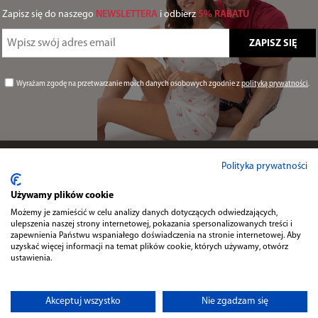
Zapisz się do naszego
NEWSLETTERA
i odbierz
5% RABATU
Wyrażam zgodę na przetwarzanie moich danych osobowych zgodnie z
polityką prywatności
.
Informacje
Polityka prywatności
Używamy plików cookie
Przydatne
Możemy je zamieścić w celu analizy danych dotyczących odwiedzających,
ulepszenia naszej strony internetowej, pokazania spersonalizowanych treści i
zapewnienia Państwu wspaniałego doświadczenia na stronie internetowej. Aby
uzyskać więcej informacji na temat plików cookie, których używamy, otwórz
Kontakt
ustawienia.
Akceptuj wszystko
Nie zgadzam się