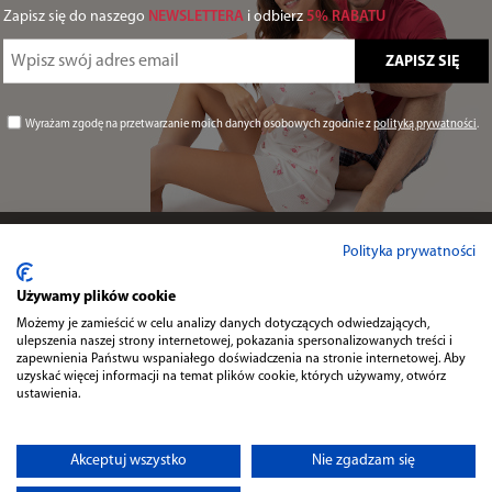
Zapisz się do naszego
NEWSLETTERA
i odbierz
5% RABATU
Wyrażam zgodę na przetwarzanie moich danych osobowych zgodnie z
polityką prywatności
.
Informacje
Polityka prywatności
Używamy plików cookie
Przydatne
Możemy je zamieścić w celu analizy danych dotyczących odwiedzających,
ulepszenia naszej strony internetowej, pokazania spersonalizowanych treści i
zapewnienia Państwu wspaniałego doświadczenia na stronie internetowej. Aby
uzyskać więcej informacji na temat plików cookie, których używamy, otwórz
Kontakt
ustawienia.
Akceptuj wszystko
Nie zgadzam się