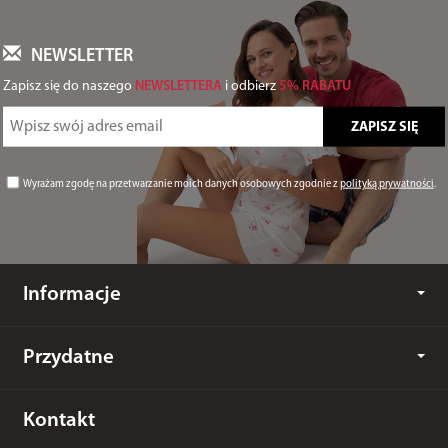
NEWSLETTER
Zapisz się do naszego
NEWSLETTERA
i odbierz
5% RABATU
Wyrażam zgodę na przetwarzanie moich danych osobowych zgodnie z
polityką prywatności
.
Informacje
Przydatne
Kontakt