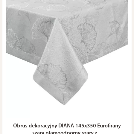
Obrus dekoracyjny DIANA 145x350 Eurofirany
szary plamoodporny szary z ...