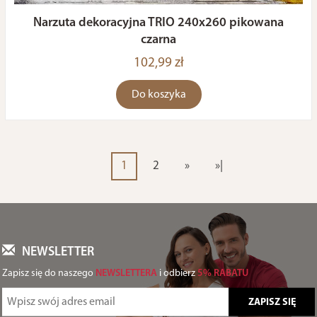
Narzuta dekoracyjna TRIO 240x260 pikowana
czarna
102,99 zł
Do koszyka
1
2
»
»|
NEWSLETTER
Zapisz się do naszego
NEWSLETTERA
i odbierz
5% RABATU