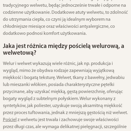
tradycyjnego welwetu, będąc jednocześnie trwałe i odporne na
codzienne użytkowanie. Dodatkowe atuty welwetu, to zdolność
do utrzymania ciepła, co czyni ją idealnym wyborem na
chłodniejsze miesiące oraz właściwości antyalergiczne, co
dodatkowo podnosi komfort użytkowania.
Jaka jest różnica między pościelą welurową, a
welwetową?
Welur i welwet wykazują wiele różnic, jak np. produkcja i
wygląd, mimo że obydwa rodzaje zapewniają wyjątkową
miękkość i bogatą teksturę. Welwet, tkany z bawełny, jedwabiu
lub mieszanki włókien, posiada charakterystyczne pętelki
przycinane, aby uzyskać miękką, gęstą powierzchnię, oferując
bogaty wygląd z subtelnym połyskiem. Welur wykonany z
syntetyków, jak poliester, uzyskuje swoją aksamitną miękkość
przez proces tuftowania, jednak z mniejszą gęstością niż welwet.
Pościel
z welwetu jest trwała i zachowuje swoje właściwości
przez długi czas, ale wymaga delikatnej pielęgnacji, szczególnie