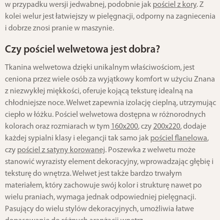
w przypadku wersji jedwabnej, podobnie jak
pościel z kory
. Z
kolei welur jest łatwiejszy w pielęgnacji, odporny na zagniecenia
i dobrze znosi pranie w maszynie.
Czy pościel welwetowa jest dobra?
Tkanina welwetowa dzięki unikalnym właściwościom, jest
ceniona przez wiele osób za wyjątkowy komfort w użyciu Znana
z niezwykłej miękkości, oferuje kojącą teksturę idealną na
chłodniejsze noce. Welwet zapewnia izolację cieplną, utrzymując
ciepło w łóżku. Pościel welwetowa dostępna w różnorodnych
kolorach oraz rozmiarach w tym
160x200
, czy
200x220
, dodaje
każdej sypialni klasy i elegancji tak samo jak
pościel flanelowa
,
czy
pościel z satyny korowanej
. Poszewka z welwetu może
stanowić wyrazisty element dekoracyjny, wprowadzając głębię i
teksturę do wnętrza. Welwet jest także bardzo trwałym
materiałem, który zachowuje swój kolor i strukturę nawet po
wielu praniach, wymaga jednak odpowiedniej pielęgnacji.
Pasujący do wielu stylów dekoracyjnych, umożliwia łatwe