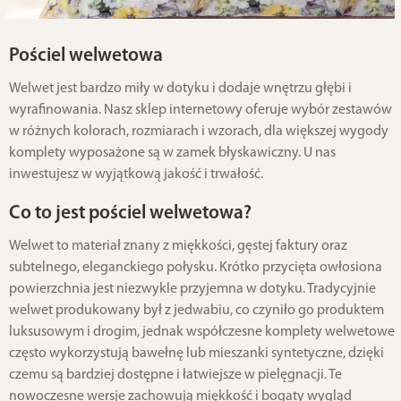
Pościel welwetowa
Welwet jest bardzo miły w dotyku i dodaje wnętrzu głębi i
wyrafinowania. Nasz sklep internetowy oferuje wybór zestawów
w różnych kolorach, rozmiarach i wzorach, dla większej wygody
komplety wyposażone są w zamek błyskawiczny. U nas
inwestujesz w wyjątkową jakość i trwałość.
Co to jest pościel welwetowa?
Welwet to materiał znany z miękkości, gęstej faktury oraz
subtelnego, eleganckiego połysku. Krótko przycięta owłosiona
powierzchnia jest niezwykle przyjemna w dotyku. Tradycyjnie
welwet produkowany był z jedwabiu, co czyniło go produktem
luksusowym i drogim, jednak współczesne komplety welwetowe
często wykorzystują bawełnę lub mieszanki syntetyczne, dzięki
czemu są bardziej dostępne i łatwiejsze w pielęgnacji. Te
nowoczesne wersje zachowują miękkość i bogaty wygląd