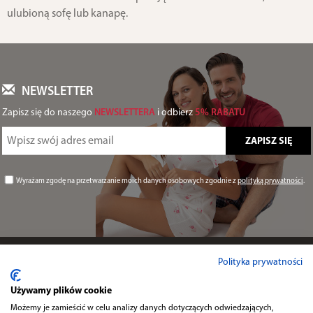
ulubioną sofę lub kanapę.
NEWSLETTER
Zapisz się do naszego
NEWSLETTERA
i odbierz
5% RABATU
Wyrażam zgodę na przetwarzanie moich danych osobowych zgodnie z
polityką prywatności
.
Informacje
Polityka prywatności
Używamy plików cookie
Przydatne
Możemy je zamieścić w celu analizy danych dotyczących odwiedzających,