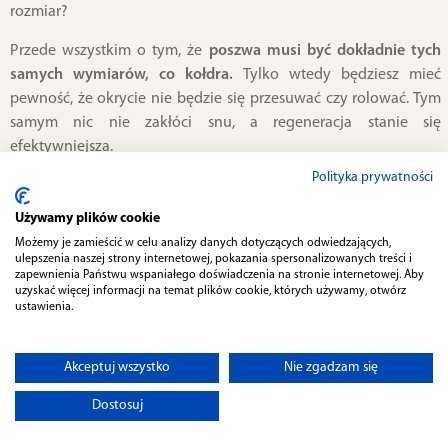
rozmiar?
Przede wszystkim o tym, że
poszwa musi być dokładnie tych
samych wymiarów, co kołdra.
Tylko wtedy będziesz mieć
pewność, że okrycie nie będzie się przesuwać czy rolować. Tym
samym nic nie zakłóci snu, a regeneracja stanie się
efektywniejsza.
Polityka prywatności
Do tego pamiętaj, że rozmiary pościeli informują głównie o
wielkości znajdujących się w nich poszew na kołdry. Do
Używamy plików cookie
kompletów dołączane są jednak również poszewki na poduszki.
Możemy je zamieścić w celu analizy danych dotyczących odwiedzających,
W większości przypadków te
będą cechowały się wymiarami
ulepszenia naszej strony internetowej, pokazania spersonalizowanych treści i
zapewnienia Państwu wspaniałego doświadczenia na stronie internetowej. Aby
70x80.
Jest to poniekąd standardowe rozwiązanie. Spokojnie
uzyskać więcej informacji na temat plików cookie, których używamy, otwórz
dopasujesz je do większości poduszek, nawet jeśli Twój model
ustawienia.
jest nieco mniejszy. Całość wystarczy tylko lekko podwinąć i
gotowe!
Akceptuj wszystko
Nie zgadzam się
Jakie rozmiary kompletów pościelowych
Dostosuj
znajdziesz w sklepie KZ?