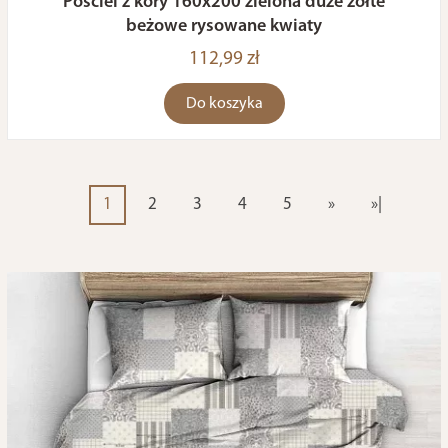
Pościel z kory 160x200 zielona duże żółte
beżowe rysowane kwiaty
112,99 zł
Do koszyka
1
2
3
4
5
»
»|