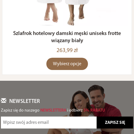
Szlafrok hotelowy damski męski uniseks frotte
wiązany biały
263,99 zł
Wybierz opcje
NEWSLETTER
Zapisz się do naszego
NEWSLETTERA
i odbierz
5% RABATU