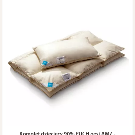
Komplet dziecięcy 90% PUCH gęsi AMZ -