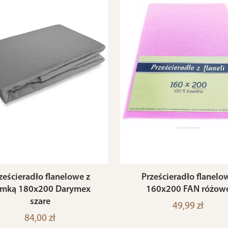
ześcieradło flanelowe z
Prześcieradło flanelo
mką 180x200 Darymex
160x200 FAN różow
szare
49,99 zł
84,00 zł