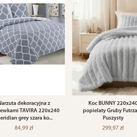
Narzuta dekoracyjna z
Koc BUNNY 220x24
ewkami TAVIRA 220x240
popielaty Gruby Futrz
eridian grey szara ko...
Puszysty
84,99 zł
299,97 zł