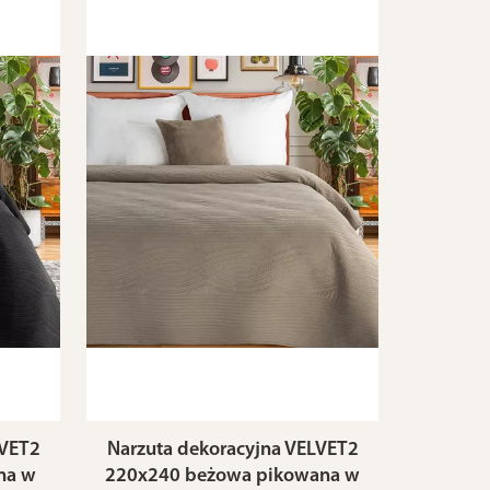
LVET2
Narzuta dekoracyjna VELVET2
na w
220x240 beżowa pikowana w