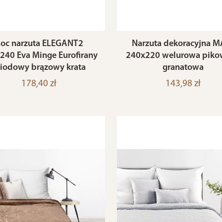
oc narzuta ELEGANT2
Narzuta dekoracyjna M
240 Eva Minge Eurofirany
240x220 welurowa pik
iodowy brązowy krata
granatowa
178,40 zł
143,98 zł