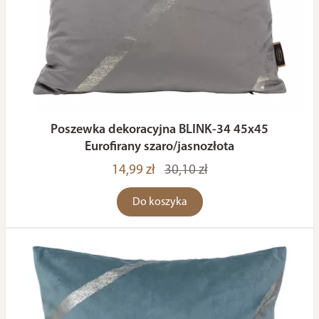
Poszewka dekoracyjna BLINK-34 45x45
Eurofirany szaro/jasnozłota
14,99 zł
30,10 zł
Do koszyka