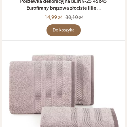
Poszewka dekoracyjna BLINK-25 45x45
Eurofirany brązowa złociste lilie ...
14,99 zł
30,10 zł
Do koszyka