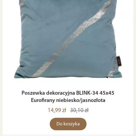
Poszewka dekoracyjna BLINK-34 45x45
Eurofirany niebiesko/jasnozłota
14,99 zł
30,10 zł
Do koszyka