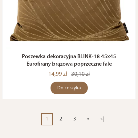
Poszewka dekoracyjna BLINK-18 45x45
Eurofirany brązowa poprzeczne fale
14,99 zł
30,10 zł
Do koszyka
1
2
3
»
»|