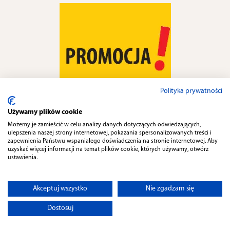
Polityka prywatności
Używamy plików cookie
Promocje w naszym sklepie
Możemy je zamieścić w celu analizy danych dotyczących odwiedzających,
ulepszenia naszej strony internetowej, pokazania spersonalizowanych treści i
internetowym
zapewnienia Państwu wspaniałego doświadczenia na stronie internetowej. Aby
uzyskać więcej informacji na temat plików cookie, których używamy, otwórz
ustawienia.
Doskonale zdajemy sobie sprawę z tego, jak duże
znaczenie ma dla Państwa wysoka jakość materiałów z
jakich wykonywane są produkty z naszej oferty. Dokładamy
Akceptuj wszystko
Nie zgadzam się
wszelkich starań, by przez cały czas utrzymywać te
Dostosuj
standardy, co więcej również je podwyższać. Jednocześnie
staramy się, by oferowane produkty, były w atrakcyjnych