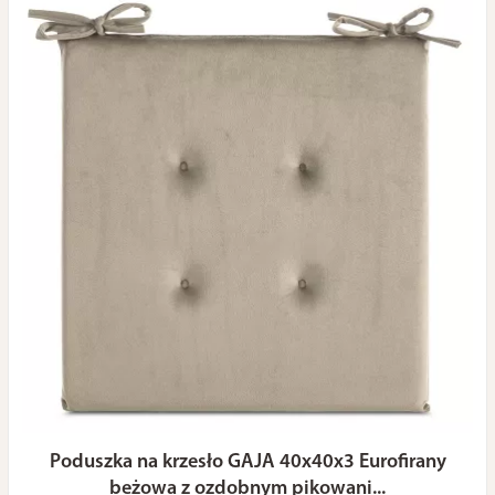
Poduszka na krzesło GAJA 40x40x3 Eurofirany
beżowa z ozdobnym pikowani...