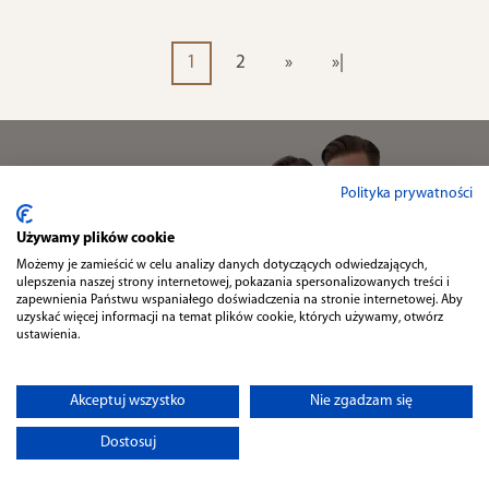
1
2
»
»|
NEWSLETTER
Polityka prywatności
Zapisz się do naszego
NEWSLETTERA
i odbierz
5% RABATU
Używamy plików cookie
Możemy je zamieścić w celu analizy danych dotyczących odwiedzających,
ulepszenia naszej strony internetowej, pokazania spersonalizowanych treści i
zapewnienia Państwu wspaniałego doświadczenia na stronie internetowej. Aby
uzyskać więcej informacji na temat plików cookie, których używamy, otwórz
ustawienia.
Wyrażam zgodę na przetwarzanie moich danych osobowych zgodnie z
polityką prywatności
.
Akceptuj wszystko
Nie zgadzam się
Dostosuj
Informacje