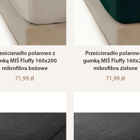
ześcieradło polarowe z
Prześcieradło polarow
mką MIŚ Fluffy 160x200
gumką MIŚ Fluffy 160x
mikrofibra beżowe
mikrofibra zielone
71,99 zł
71,99 zł