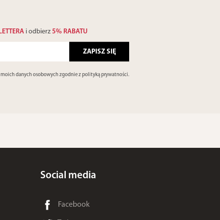
LETTERA
i odbierz
5% RABATU
e moich danych osobowych zgodnie z
polityką prywatności
.
Social media
Facebook