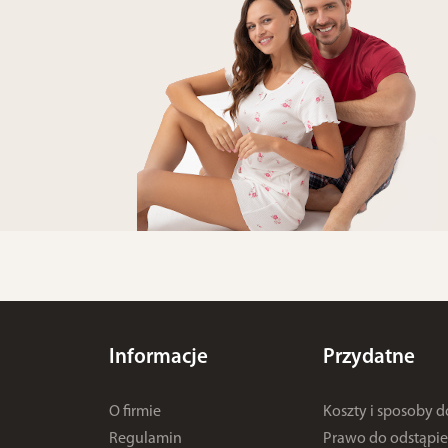
Informacje
Przydatne
O firmie
Koszty i sposoby 
Regulamin
Prawo do odstąpie