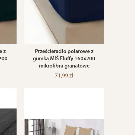
e z
Prześcieradło polarowe z
200
gumką MIŚ Fluffy 160x200
mikrofibra granatowe
71,99 zł