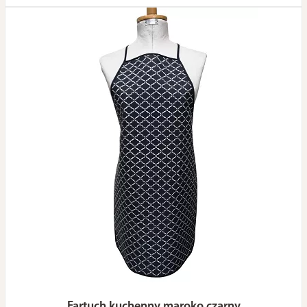
Fartuch kuchenny maroko czarny