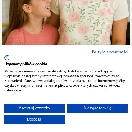
Polityka prywatności
Używamy plików cookie
Możemy je zamieścić w celu analizy danych dotyczących odwiedzających,
ulepszenia naszej strony internetowej, pokazania spersonalizowanych treści i
zapewnienia Państwu wspaniałego doświadczenia na stronie internetowej. Aby
uzyskać więcej informacji na temat plików cookie, których używamy, otwórz
ustawienia.
Fartuchy kuchenne
Fartuchy kuchenne są ważne w każdej kuchni, zarówno w
Akceptuj wszystko
Nie zgadzam się
domach, jak i w profesjonalnych lokalach gastronomicznych.
Służą one nie tylko do ochrony odzieży przed zabrudzeniami, ale
Dostosuj
również są wyrazem stylu i osobistego gustu kucharza. Sklep KZ