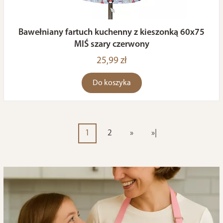
Bawełniany fartuch kuchenny z kieszonką 60x75
MIŚ szary czerwony
25,99 zł
Do koszyka
1
2
»
»|