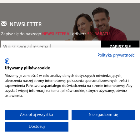
NEWSLETTER
Zapisz się do naszego
NEWSLETTERA
i odbierz
5% RABATU
Polityka prywatności
Wyrażam zgodę na przetwarzanie moich danych osobowych zgodnie z
polityką prywatności
.
Używamy plików cookie
Możemy je zamieścić w celu analizy danych dotyczących odwiedzających,
ulepszenia naszej strony internetowej, pokazania spersonalizowanych treści i
zapewnienia Państwu wspaniałego doświadczenia na stronie internetowej. Aby
uzyskać więcej informacji na temat plików cookie, których używamy, otwórz
ustawienia.
Informacje
Akceptuj wszystko
Nie zgadzam się
Przydatne
Dostosuj
Kontakt