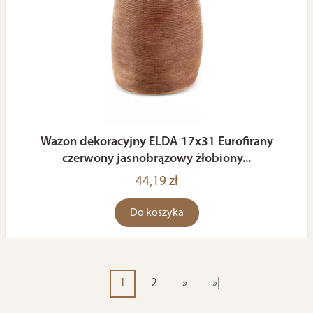
Wazon dekoracyjny ELDA 17x31 Eurofirany
czerwony jasnobrązowy żłobiony...
44,19 zł
Do koszyka
1
2
»
»|