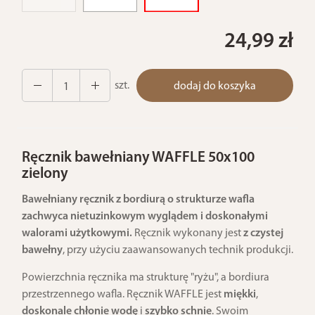
24,99 zł
szt.
dodaj do koszyka
Ręcznik bawełniany WAFFLE 50x100
zielony
Bawełniany ręcznik z bordiurą o strukturze wafla
zachwyca nietuzinkowym wyglądem i doskonałymi
walorami użytkowymi.
Ręcznik wykonany jest
z czystej
bawełny
, przy użyciu zaawansowanych technik produkcji.
Powierzchnia ręcznika ma strukturę "ryżu", a bordiura
przestrzennego wafla. Ręcznik WAFFLE jest
miękki
,
doskonale chłonie wodę
i
szybko schnie
. Swoim