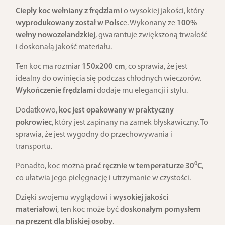
Ciepły koc wełniany z frędzlami
o wysokiej jakości, który
wyprodukowany został w Polsc
e. Wykonany ze
100%
wełny nowozelandzkiej
, gwarantuje zwiększoną trwałość
i doskonałą jakość materiału.
Ten koc ma rozmiar
150x200 cm
, co sprawia, że jest
idealny do owinięcia się podczas chłodnych wieczorów.
Wykończenie frędzlami
dodaje mu elegancji i stylu.
Dodatkowo,
koc jest opakowany w praktyczny
pokrowiec
, który jest zapinany na zamek błyskawiczny. To
sprawia, że jest wygodny do przechowywania i
transportu.
0
Ponadto, koc można
prać ręcznie w temperaturze 30
C
,
co ułatwia jego pielęgnację i utrzymanie w czystości.
Dzięki swojemu wyglądowi i
wysokiej jakości
materiałowi
, ten koc może być
doskonałym pomysłem
na prezent dla bliskiej osoby
.